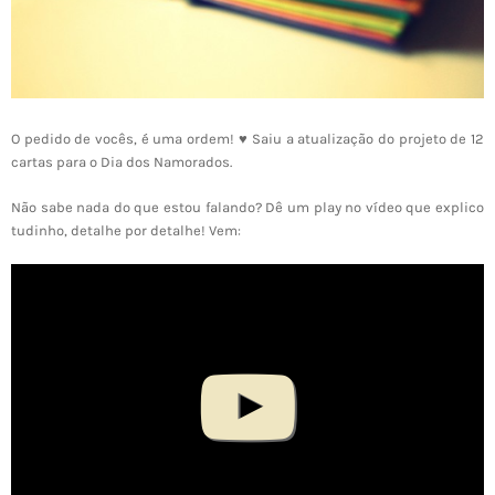
O pedido de vocês, é uma ordem! ♥ Saiu a atualização do projeto de 12
cartas para o Dia dos Namorados.
Não sabe nada do que estou falando? Dê um play no vídeo que explico
tudinho, detalhe por detalhe! Vem: