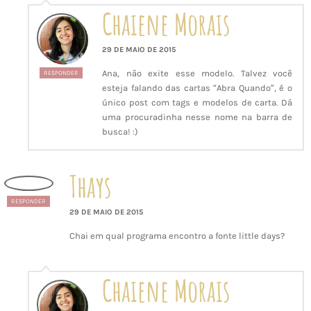
Chaiene Morais
29 DE MAIO DE 2015
Ana, não exite esse modelo. Talvez você
RESPONDER
esteja falando das cartas “Abra Quando”, é o
único post com tags e modelos de carta. Dá
uma procuradinha nesse nome na barra de
busca! :)
Thays
RESPONDER
29 DE MAIO DE 2015
Chai em qual programa encontro a fonte little days?
Chaiene Morais