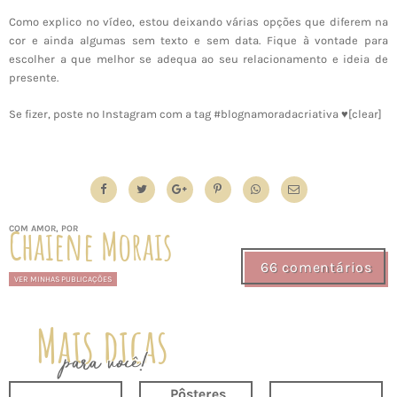
Como explico no vídeo, estou deixando várias opções que diferem na
cor e ainda algumas sem texto e sem data. Fique à vontade para
escolher a que melhor se adequa ao seu relacionamento e ideia de
presente.
Se fizer, poste no Instagram com a tag #blognamoradacriativa ♥[clear]
Chaiene Morais
COM AMOR, POR
66 comentários
VER MINHAS PUBLICAÇÕES
Mais dicas
para você!
Pôsteres