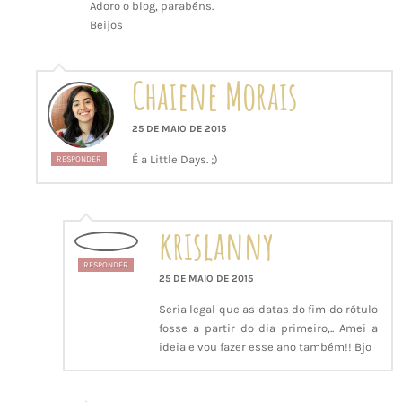
Adoro o blog, parabéns.
Beijos
Chaiene Morais
25 DE MAIO DE 2015
É a Little Days. ;)
RESPONDER
krislanny
RESPONDER
25 DE MAIO DE 2015
Seria legal que as datas do fim do rótulo
fosse a partir do dia primeiro,.. Amei a
ideia e vou fazer esse ano também!! Bjo