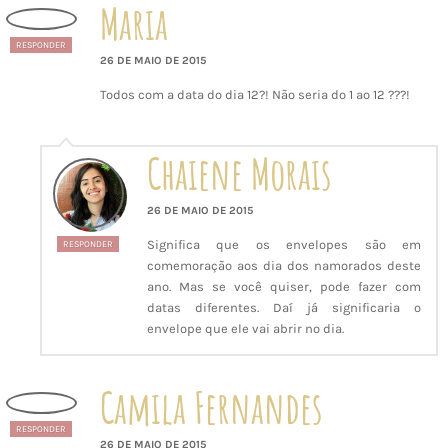
Maria
RESPONDER
26 DE MAIO DE 2015
Todos com a data do dia 12?! Não seria do 1 ao 12 ???!
Chaiene Morais
26 DE MAIO DE 2015
Significa que os envelopes são em
RESPONDER
comemoração aos dia dos namorados deste
ano. Mas se você quiser, pode fazer com
datas diferentes. Daí já significaria o
envelope que ele vai abrir no dia.
Camila Fernandes
RESPONDER
26 DE MAIO DE 2015