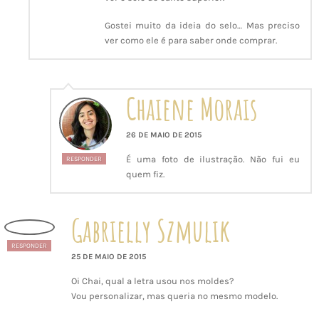
Gostei muito da ideia do selo… Mas preciso
ver como ele é para saber onde comprar.
Chaiene Morais
26 DE MAIO DE 2015
É uma foto de ilustração. Não fui eu
RESPONDER
quem fiz.
Gabrielly Szmulik
RESPONDER
25 DE MAIO DE 2015
Oi Chai, qual a letra usou nos moldes?
Vou personalizar, mas queria no mesmo modelo.