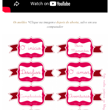
Os moldes
*Clique na imagem e
depois de aberta
, salve em seu
computador