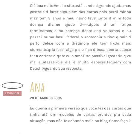
Olá boa noite.Amei o site,está sendo d grande ajuda,mas
gostaria d fazer algo além das cartas pois perdi minha
mãe tem 3 anos e meu namo teve junto d mim todo
doença dla,me ajudo d+++.dpois d um tmpo
terminamos e no começo deste ano voltamos e eu
passei numa facul federal p zootecnia e tive q sair d
perto dele,e com a distância ele tem fikdo mais
ciumento.qria fazer algo p ele fica d boca aberta sabe,e
ter a certeza d qnto eu o amo.E se possível gostaria q vc
me ajudasse.Pois ele e muito especial.Fiquem com
Deus!!!Aguardo sua resposta.
Ana
RESPONDER
29 DE MAIO DE 2015
Eu queria a primeira versão que você fez das cartas que
tinha até um modelos de cartas prontos pra cada
situação, mas não To achando mais no blog. Como faço ?