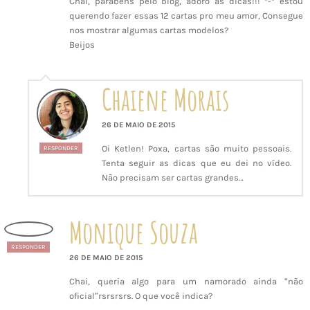
Chai, parabéns pelo blog, adoro as dicas!!! *-* estou
querendo fazer essas 12 cartas pro meu amor, Consegue
nos mostrar algumas cartas modelos?
Beijos
Chaiene Morais
26 DE MAIO DE 2015
Oi Ketlen! Poxa, cartas são muito pessoais.
RESPONDER
Tenta seguir as dicas que eu dei no vídeo.
Não precisam ser cartas grandes…
Monique Souza
RESPONDER
26 DE MAIO DE 2015
Chai, queria algo para um namorado ainda “não
oficial”rsrsrsrs. O que você indica?