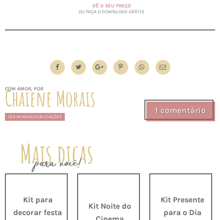
DÊ O SEU PREÇO
OU FAÇA O DOWNLOAD GRÁTIS
Chaiene Morais
COM AMOR, POR
1 comentário
VER MINHAS PUBLICAÇÕES
Mais dicas
para você!
Kit para
Kit Presente
Kit Noite do
decorar festa
para o Dia
Cinema