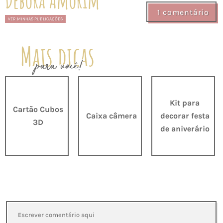
Débora Amorim
1 comentário
VER MINHAS PUBLICAÇÕES
Mais dicas
para você!
Kit para
Cartão Cubos
Caixa câmera
decorar festa
3D
de aniverário