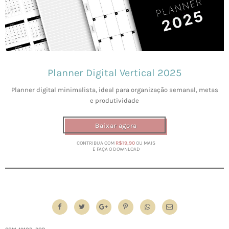
Planner Digital Vertical 2025
Planner digital minimalista, ideal para organização semanal, metas
e produtividade
Baixar agora
CONTRIBUA COM
R$19,90
OU MAIS
E FAÇA O DOWNLOAD