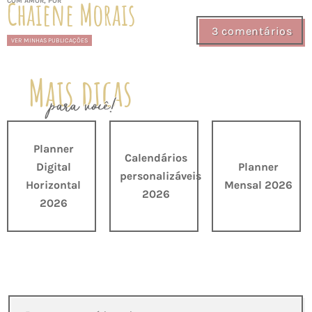
Chaiene Morais
COM AMOR, POR
3 comentários
VER MINHAS PUBLICAÇÕES
Mais dicas
para você!
Planner
Calendários
Digital
Planner
personalizáveis
Horizontal
Mensal 2026
2026
2026