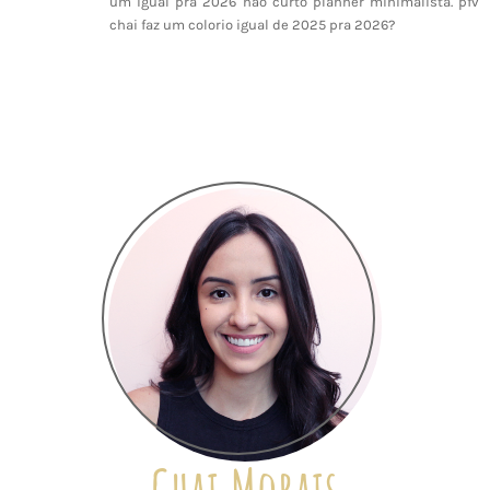
um igual pra 2026 não curto planner minimalista. pfv
chai faz um colorio igual de 2025 pra 2026?