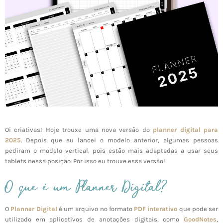
Oi criativas! Hoje trouxe uma nova versão do
planner digital para
2025
. Depois que eu lancei o modelo anterior, algumas pessoas
pediram o modelo vertical, pois estão mais adaptadas a usar seus
tablets nessa posição. Por isso eu trouxe essa versão!
O que é um Planner Digital?
O
Planner Digital
é um arquivo no formato
PDF interativo
que pode ser
utilizado em aplicativos de anotações digitais, como
GoodNotes
,