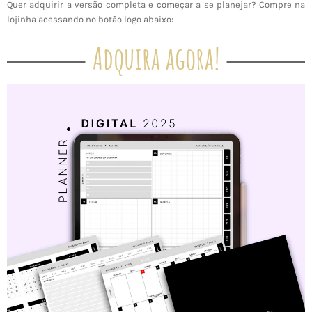
Quer adquirir a versão completa e começar a se planejar? Compre na
lojinha acessando no botão logo abaixo:
Adquira agora!