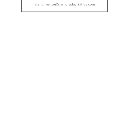
atendimento@namoradacriativa.com