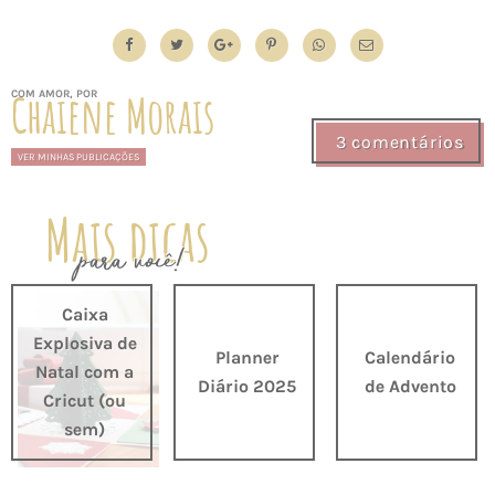
Chaiene Morais
COM AMOR, POR
3 comentários
VER MINHAS PUBLICAÇÕES
Mais dicas
para você!
Caixa
Explosiva de
Planner
Calendário
Natal com a
Diário 2025
de Advento
Cricut (ou
sem)