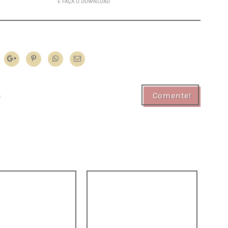
E FAÇA O DOWNLOAD
s
Comente!