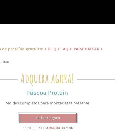
 de proteína gratuito: >
CLIQUE AQUI PARA BAIXAR <
aixo:
Adquira agora!
Páscoa Protein
Moldes completos para montar esse presente
Baixar agora
CONTRIBUA COM
R$5,00
OU MAIS