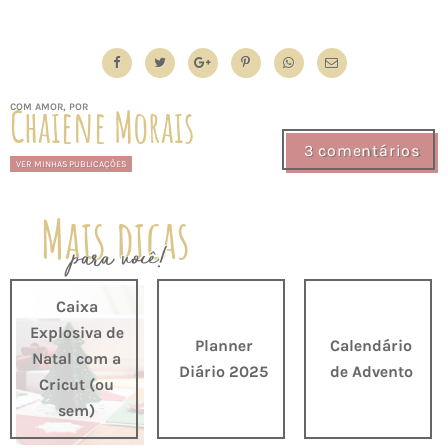
Chaiene Morais
COM AMOR, POR
3 comentários
VER MINHAS PUBLICAÇÕES
Mais dicas
para você!
Caixa
Explosiva de
Planner
Calendário
Natal com a
Diário 2025
de Advento
Cricut (ou
sem)