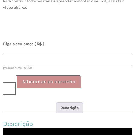
Para conferir todos os itens e aprender a montar o seu kit, assista o
vídeo abaixo.
Diga o seu preço
( R$ )
Preço mínimo
R$
4,00
Kit
Adicionar ao carrinho
Autocuidado
para
o
Dia
Descrição
das
Mães
Descrição
quantidade